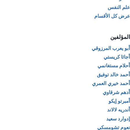
علم النفس
عرض كل الأقسام
المؤلفين
أبو يعرب المرزوقي
أجاثا كريستي
أحلام مستغانمي
أحمد خالد توفيق
أحمد خيري العمري
أدهم شرقاوي
أمبرتو إيكو
أندريه لالاند
إدوارد سعيد
نعوم تشومسكي