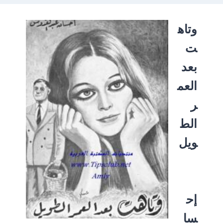
وتاه
ت
بعد
العم
ر
الط
ويل
إح
سا