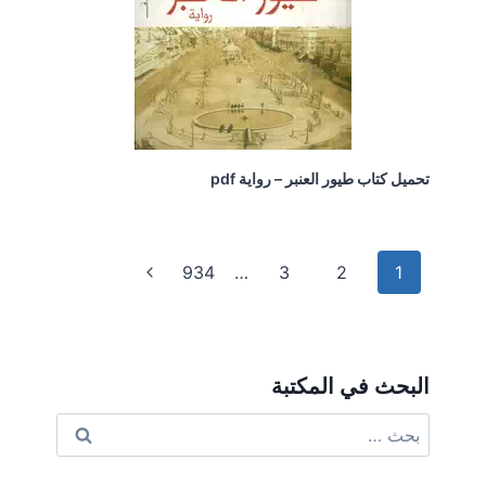
تحميل كتاب طيور العنبر – رواية pdf
تنقل
الصفحة
934
…
3
2
1
الصفحة
التالية
البحث في المكتبة
البحث
عن: