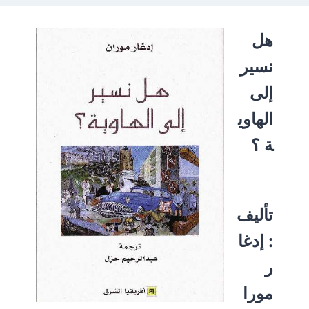
هل
نسير
إلى
الهاوي
ة ؟
تأليف
:
إدغا
ر
مورا