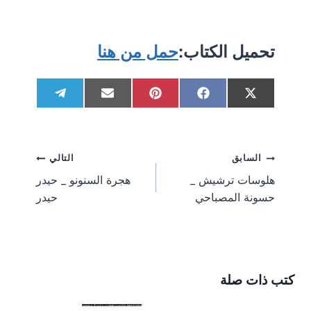
تحميل الكتاب:
حمل من هنا
Share
Share
Share
Share
Share
Telegram
Email
Pinterest
Facebook
X
on
on
on
on
on
(Twitter)
تصفّح
السابق
التالي
هلوسات ترشيش _
هجرة السنونو _ حيدر
المقالات
حسونة المصباحي
حيدر
كتب ذات صلة