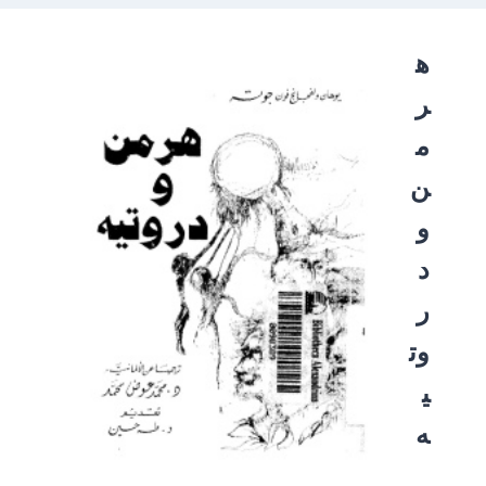
ه
ر
م
ن
و
د
ر
وت
ي
ه