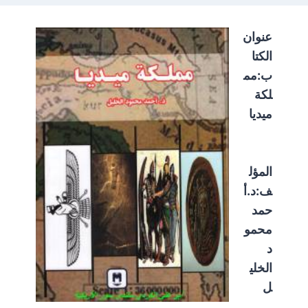
عنوان
الكتا
ب:مم
لكة
ميديا
المؤل
ف:د.أ
حمد
محمو
د
الخلي
ل