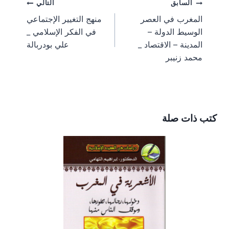
تصفّح
السابق
التالي
o
o
o
o
o
r
r
o
t
n
n
n
n
n
a
e
o
t
المغرب في العصر
منهج التغيير الإجتماعي
m
s
k
e
المقالات
الوسيط الدولة –
في الفكر الإسلامي _
t
r
)
المدينة – الاقتصاد _
علي بودربالة
محمد زنيبر
كتب ذات صلة