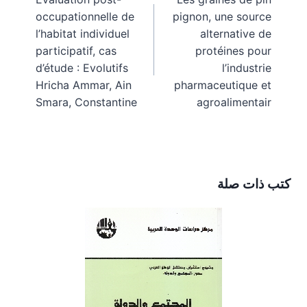
m
s
k
e
المقالات
occupationnelle de
pignon, une source
t
r
)
l’habitat individuel
alternative de
participatif, cas
protéines pour
d’étude : Evolutifs
l’industrie
Hricha Ammar, Ain
pharmaceutique et
Smara, Constantine
agroalimentair
كتب ذات صلة