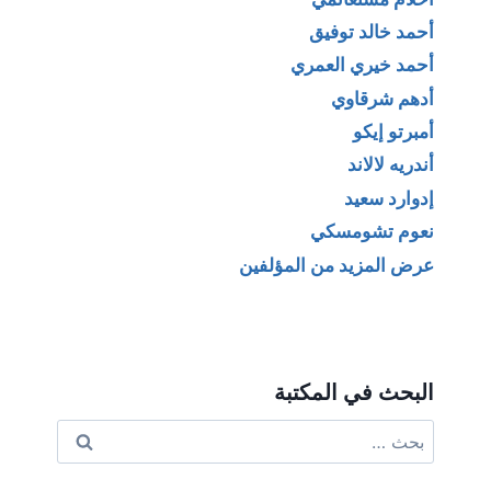
أحمد خالد توفيق
أحمد خيري العمري
أدهم شرقاوي
أمبرتو إيكو
أندريه لالاند
إدوارد سعيد
نعوم تشومسكي
عرض المزيد من المؤلفين
البحث في المكتبة
البحث
عن: