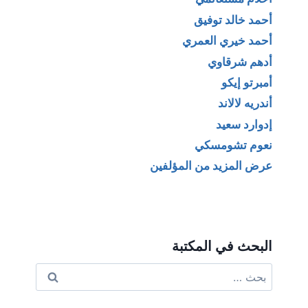
أحمد خالد توفيق
أحمد خيري العمري
أدهم شرقاوي
أمبرتو إيكو
أندريه لالاند
إدوارد سعيد
نعوم تشومسكي
عرض المزيد من المؤلفين
البحث في المكتبة
البحث
عن: