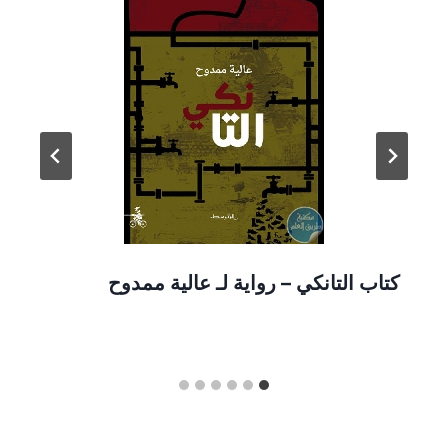
كتاب التانكي – رواية لـ عالية ممدوح