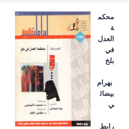
محكم
ة
العدل
في
بلخ
بهرام
بيضائ
ي
رابط