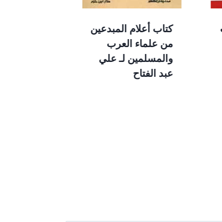
كتاب أعلام المبدعين
كتاب أساتذت
من علماء العرب
نجيب محف
والمسلمين لـ علي
عبد الفتاح