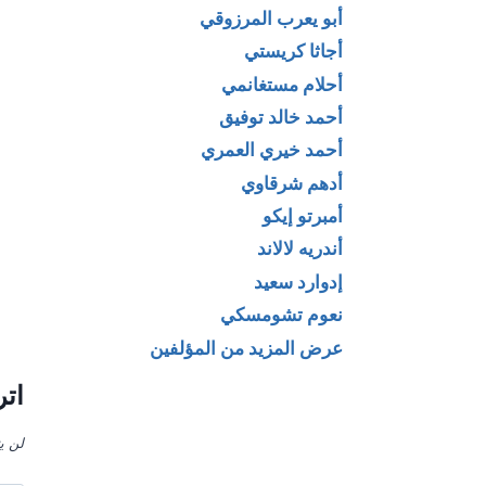
أبو يعرب المرزوقي
أجاثا كريستي
امرأة من
كتاب الفسطاط
أحلام مستغانمي
ن – متاهة
(النشأة – الازدهار –
أحمد خالد توفيق
وجبهات لـ
الإنحسار) لـ خالد
أحمد خيري العمري
فعت النمر
عزب
أدهم شرقاوي
أمبرتو إيكو
أندريه لالاند
إدوارد سعيد
نعوم تشومسكي
عرض المزيد من المؤلفين
اتر
لن ي