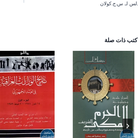
دلس لـ س.ج.كولان
مقالات
كتب ذات صلة