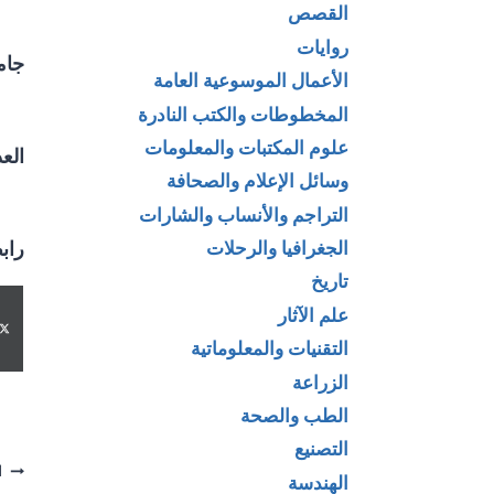
القصص
روايات
جام
الأعمال الموسوعية العامة
المخطوطات والكتب النادرة
علوم المكتبات والمعلومات
العد
وسائل الإعلام والصحافة
التراجم والأنساب والشارات
الجغرافيا والرحلات
راب
تاريخ
علم الآثار
التقنيات والمعلوماتية
الزراعة
الطب والصحة
التصنيع
تص
ا
الهندسة