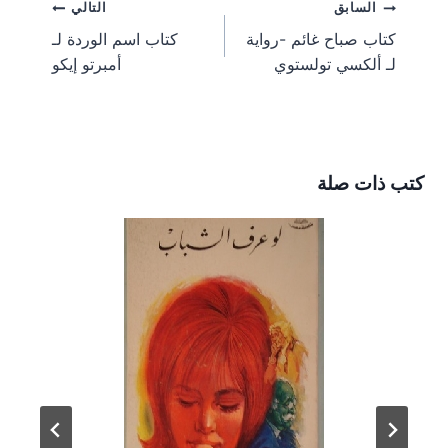
تصفّح
السابق
التالي
o
o
o
o
o
r
r
o
t
n
n
n
n
n
a
e
o
t
كتاب صباح غائم -رواية
كتاب اسم الوردة لـ
m
s
k
e
المقالات
لـ ألكسي تولستوي
أمبرتو إيكو
t
r
)
كتب ذات صلة