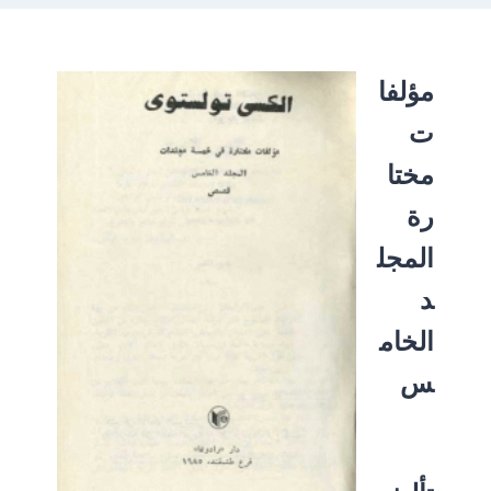
مؤلفا
ت
مختا
رة
المجل
د
الخام
س