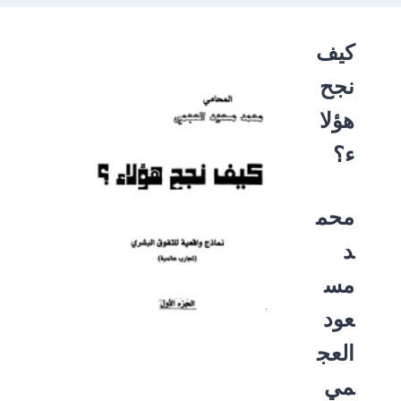
كيف
نجح
هؤلا
ء؟
محم
د
مس
عود
العج
مي