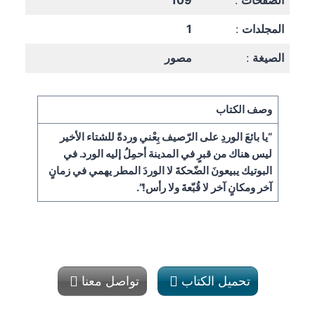
الصفحات
:
109
المجلدات
:
1
الصيغة
:
مصور
وصف الكتاب
“يا بائعَ الوردِ على الرّصيف بِعْني وردةً للشتاء الأخير
ليس هناك من قبرٍ في المدينة أحمِلُ إليه الورد. في
البوتيك يبيعونَ الضّحكةَ لا الوردَ المطر يهمي في زمانٍ
آخر ومكانٍ آخر لا قُبّعةَ ولا رأس!”.
تحميل الكتاب
تواصل معنا