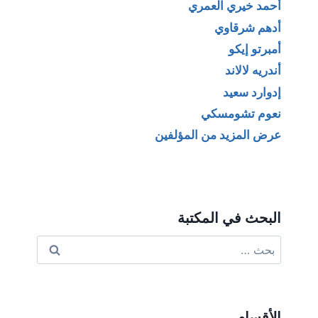
أحمد خيري العمري
أدهم شرقاوي
أمبرتو إيكو
أندريه لالاند
إدوارد سعيد
نعوم تشومسكي
عرض المزيد من المؤلفين
البحث في المكتبة
البحث
عن:
الأقسام