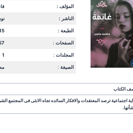
المؤلف :
فا
الناشر :
نون
الطبعة :
15
الصفحات
:
57
المجلدات
:
1
الصيغة
:
مص
ف الكتاب
ية اجتماعية ترصد المعتقدات والافكار السائده تجاه الانثى فى المجتمع الش
أتها.