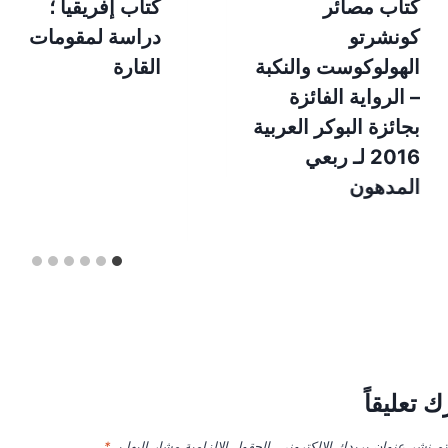
كتاب مصائر
كتاب إفريقيا ؛
كونشرتو
دراسة لمقومات
الهولوكوست والنكبة
القارة
– الرواية الفائزة
بجائزة البوكر العربية
2016 لـ ربعي
المدهون
ك تعليقاً
تم نشر عنوان بريدك الإلكتروني.
الحقول الإلزامية مشار إليها بـ
*