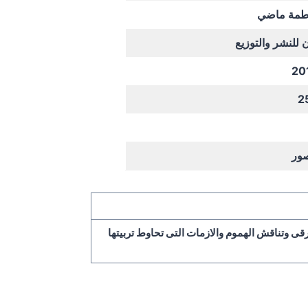
طمة ماضي
 للنشر والتوزيع
20
2
ور
رقى وتناقش الهموم والازمات التى تحاوط تربيتها