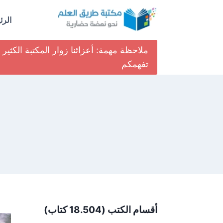
لتجاوز
لى
الرئ
لمحتوى
ملاحظة مهمة: أعزائنا زوار المكتبة الكث
تفهمكم
أقسام الكتب (18.504 كتاب)