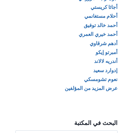
أجاثا كريستي
أحلام مستغانمي
أحمد خالد توفيق
أحمد خيري العمري
أدهم شرقاوي
أمبرتو إيكو
أندريه لالاند
إدوارد سعيد
نعوم تشومسكي
عرض المزيد من المؤلفين
البحث في المكتبة