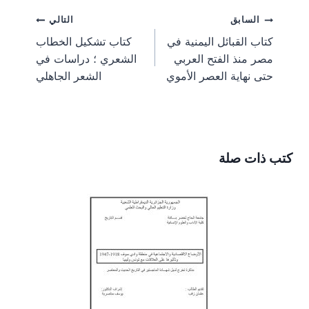
e
e
e
e
e
g
l
e
b
i
تصفّح
السابق
التالي
o
o
o
o
o
r
r
o
t
n
n
n
n
n
a
e
o
t
كتاب القبائل اليمنية في
كتاب تشكيل الخطاب
m
s
k
e
المقالات
مصر منذ الفتح العربي
الشعري ؛ دراسات في
t
r
)
حتى نهاية العصر الأموي
الشعر الجاهلي
كتب ذات صلة