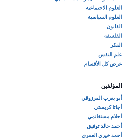
العلوم الاجتماعية
العلوم السياسية
القانون
الفلسفة
الفكر
علم النفس
عرض كل الأقسام
المؤلفين
أبو يعرب المرزوقي
أجاثا كريستي
أحلام مستغانمي
أحمد خالد توفيق
أحمد خيري العمري