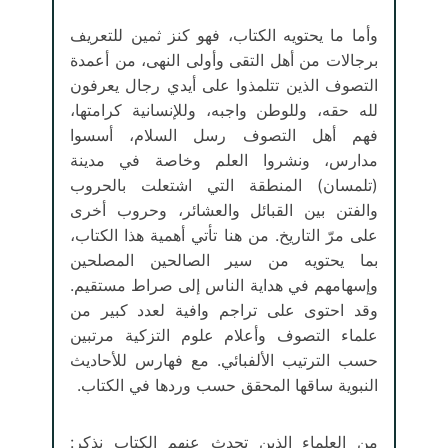
وأما ما يحتويه الكتاب، فهو كنز ثمين للتعريف
برجالات من أهل التقى وأولى النهى، من أعمدة
التصوف الذين تتلمذوا على أيدي رجال يعرفون
لله حقه، وللوطن واجبه، وللإنسانية كرامتها،
فهم أهل التصوف رسل السلام، أسسوا
مدارس، ونشروا العلم وخاصة في مدينة
(تلمسان) المنطقة التي اشتعلت بالحروب
والفتن بين القبائل والعشائر، وحروب أخرى
على مرّ التاريخ. من هنا تأتي أهمية هذا الكتاب،
بما يحتويه من سير الصالحين المصلحين
وإسهامهم في هداية الناس إلى صراط مستقيم.
وقد احتوى على تراجم وافية لعدد كبير من
علماء التصوف وأعلام علوم التزكية مرتبين
حسب الترتيب الألفبائي. مع فهارس للأحاديث
النبوية ساقها المحقق حسب وردها في الكتاب.
من العلماء الذين تحدث عنهم الكتاب نذكر: