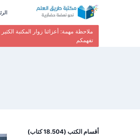
لتجاوز
لى
الرئ
لمحتوى
ملاحظة مهمة: أعزائنا زوار المكتبة الكث
تفهمكم
أقسام الكتب (18.504 كتاب)