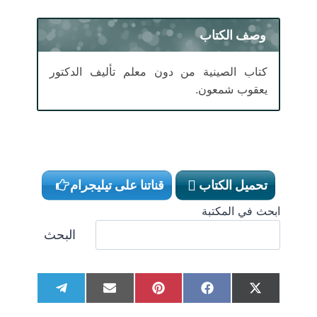
وصف الكتاب
كتاب الصينية من دون معلم تأليف الدكتور
يعقوب شمعون.
تحميل الكتاب
قناتنا على تيليجرام
ابحث في المكتبة
البحث
S
S
S
S
S
T
E
P
F
X
h
h
h
h
h
e
m
i
a
(