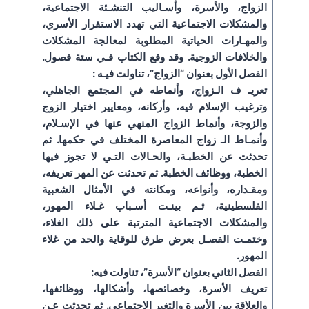
الزواج، والأسرة، وأسـاليب التنشـئة الاجتماعية،
والمشكلات الاجتماعية التي تهدد الاستقرار الأسري،
والمهـارات الحياتية المطلوبة لمعالجة المشكلات
والخلافات الزوجية. وقد وقع الكتاب فـي ستة فصول.
الفصل الأول بعنوان “الزواج”، تناولت فيـه :
تعريـ ف الـزواج، وأنماطه في المجتمع الجاهلي،
وترغيب الإسلام فيه، وأركانه، ومعايير اختيار الزوج
والزوجة، وأنماط الزواج المنهي عنها في الإسـلام،
وأنمـاط الـ زواج المعاصرة المختلف في حكمها. ثم
تحدثت عن الخطبـة، والحـالات التـي لا تجوز فيها
الخطبة، ووظائف الخطبة. ثم تحدثت عن المهر تعريفه،
ومقـداره، وأنواعه، ومكانته في الأمثال الشعبية
الفلسطينية، ثـم بينـت أسـباب غـلاء المهور،
والمشكلات الاجتماعية المترتبة على ذلك الغلاء،
وختمـت الفصـل بعرض طرق للوقاية والحد من غلاء
المهور.
الفصل الثاني بعنوان “الأسرة”، تناولت فيه:
تعريف الأسرة، وخصائصها، وأشكالها، ووظائفها،
والعلاقة بين الأسرة والتغير الاجتماعي. ثم تحدثت عـن