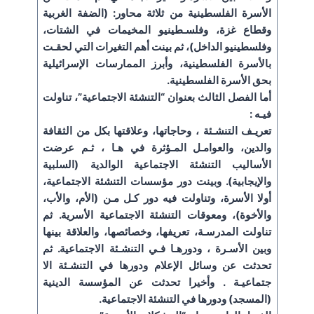
الأسرة الفلسطينية من ثلاثة محاور: (الضفة الغربية
وقطاع غزة، وفلسـطينيو المخيمات في الشتات،
وفلسطينيو الداخل)، ثم بينت أهم التغيرات التي لحقـت
بالأسرة الفلسطينية، وأبرز الممارسات الإسرائيلية
بحق الأسرة الفلسطينية.
أما الفصل الثالث بعنوان “التنشئة الاجتماعية”، تناولت
فيـه :
تعريـف التنشـئة ، وحاجاتها، وعلاقتها بكل من الثقافة
والدين، والعوامـل المـؤثرة في هـا ، ثـم عرضت
الأساليب التنشئة الاجتماعية الوالدية (السلبية
والإيجابية). وبينت دور مؤسسات التنشئة الاجتماعية،
أولا الأسرة، وتناولت فيه دور كـل مـن (الأم، والأب،
والأخوة)، ومعوقات التنشئة الاجتماعية الأسرية. ثم
تناولت المدرسـة، تعريفها، وخصائصها، والعلاقة بينها
وبين الأسـرة ، ودورهـا فـي التنشـئة الاجتماعية. ثم
تحدثت عن وسائل الإعلام ودورها في التنشـئة الا
جتماعيـة . وأخيرا تحدثت عن المؤسسة الدينية
(المسجد) ودورها في التنشئة الاجتماعية.