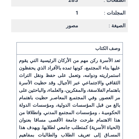
الصفحات
:
283
المجلدات
:
1
الصيغة
:
مصور
وصف الكتاب
تعد الأسرة ركن مهم من الأركان الرئيسية التي يقوم
عليها بناء المجتمع، كونها تمده بالأفراد الذي يحفظون
استمراريته ودوامه، وتعمل على حفظ ونقل التراث
الثقافي والاجتماعي عبر الأجيال. وقد حظيت الأسرة
باهتمام الفلاسفة، والمفكرين، والعلماء، والباحثين على
مر العصور. وفي المجتمـع المعاصـر حظيت باهتمام
بالغ من قبل المؤسسات الدولية، ومؤسسات الدولة
الحكوميـة ، ومؤسسات المجتمع المدني. وانطلاقا من
هذا الاهتمام طرحت جامعة الأقصى مساقا بعنوان
(الحياة الأسرية) كمتطلب جامعي لطلابها. ويهدف هذا
المسـاق إلى تعريف الطلاب والطالبات بمفاهيم