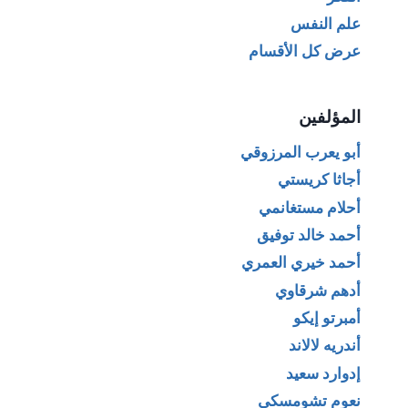
علم النفس
عرض كل الأقسام
المؤلفين
أبو يعرب المرزوقي
أجاثا كريستي
أحلام مستغانمي
أحمد خالد توفيق
أحمد خيري العمري
أدهم شرقاوي
أمبرتو إيكو
أندريه لالاند
إدوارد سعيد
نعوم تشومسكي