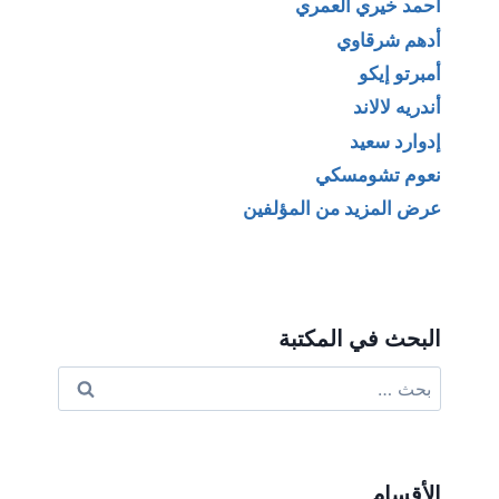
أحمد خيري العمري
أدهم شرقاوي
أمبرتو إيكو
أندريه لالاند
إدوارد سعيد
نعوم تشومسكي
عرض المزيد من المؤلفين
البحث في المكتبة
البحث
عن:
الأقسام