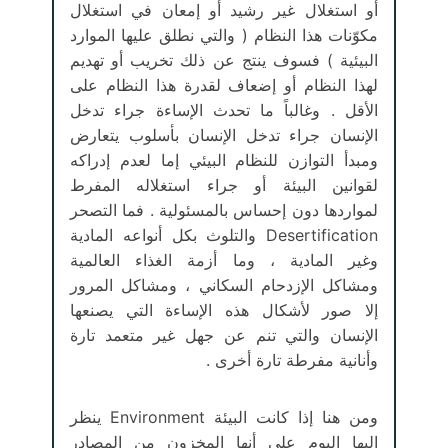
أو استغلال غير رشيد أو إمعان في استغلال
مكوّنات هذا النظام ( والتي نطلق عليها الموارد
البيئية ) فسوف ينتج عن ذلك تخريب أو تهديم
لهذا النظام أو إضعاف لقدرة هذا النظام على
الأقل . وغالباً ما تحدث الإساءة جراء تدخل
الإنسان جراء تدخل الإنسان بأسلوب يتعارض
ومبدأ التوازن للنظام البيئي إما لعدم إدراكه
لقوانين البيئة أو جراء استغلاله المفرط
لمواردها دون إحساس بالمسئولية . فما التصحر
Desertification والتلوث بكل أنواعه المادية
وغير المادية ، وما أزمة الغذاء العالمية
ومشاكل الإزدحام السكاني ، ومشاكل المرور
إلا صور لأشكال هذه الإساءة التي يصنعها
الإنسان والتي تنم عن جهل غير متعمد تارة
وأنانية مفرطة تارة أخرى .
ومن هنا إذا كانت البيئة Environment ينظر
إليها اليوم على أنها المخزون من المصادر