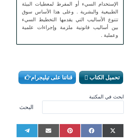
الإستخدام السيء أو المفرط لمعطيات البيئة
الطبيعية والبشرية . وعلى هذا الأساس سوق
تتنوع الأساليب التي يقدمها التخطيط السيء
بين أساليب قانونية ملزمة وإجراءات علمية
وعملية .
تحميل الكتاب
قناتنا على تيليجرام
ابحث في المكتبة
البحث
S
S
S
S
S
T
E
P
F
X
h
h
h
h
h
e
m
i
a
(