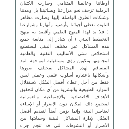
أوطاننا وعالمنا المتنامي وصارت الكثبان
الرملية تزحف نحو مزارعنا وبساتيننا بل ومدننا
وشبكات الطرق الواصلة إليها وصارت مظاهر
التلوث تغطي أجوائنا وأرضينا وأنهارنا وشوارعنا
( فلا بد لهذا المنهج العلمي وأقصد به منهج
التخطيط البيئي ) أن يتبادر إلى متابعة جميع
هذه المشاكل عبر مختلف البيئي ليستطيع
استخلاص شتى الأساليب التقنية والعلمية
لمجابهتها وتكوين رؤى مستقبلية لمواجهة المد
المتفاقم لهذه المشاكل بمختلف صورها
وأشكالها باعتباره أسلوب علمي وعملي ليس
فقط من أجل إعطاء أفضل السُبُل لاستقلال
الموارد الطبيعية والبشرية من أي مكان لتحقيق
الأهداف الاقتصادية والإجتماعية والعمرانية
لمجتمع ذلك المكان دون الإضرار أو الإساءة
لعناصر البيئة وإنما يؤمن أيضاً لتقديم أفضل
السُبُل لإدارة المشاكل البيئية وحمايتها من
الأضرار أو التشوهات التي قد تنجم جراء