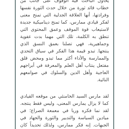
يحاول الباحث فيه الوقوف على جانب من
خطاب قائد ثورة من خلال حدث الثورة نفسها
وفرادتها، أنها العلاقة الجدلية التي تمنح معنى
لفكر قيادي ممارس، كما تمنح ديناميكية جديدة
لاستيعاب قوة الموقف وعمق المحتوى التي
تنطق به الكلمة، تلك التي مهما بدت عفوية
وجماهيرية، فهي تصلنا بعمق النسق الذي
ينتجها. تبدو قيمة هذا الفكر في سياق التحدي
والممارسة والأداء أكثر مما تبدو ومحض قلق
مفتعل ينتاب أهل العلم والمعرفة في أبراجهم
العاجية وأهل الدين والسلوك في صوامعهم
النائية.
لقد مارس السيد الخامنئي من موقعه القيادي
كما لا يزال يمارس المعنى، وليس فقط ينتجه.
لقد نما فكره وربا في معمعة الصراع؛ في
ميادين السياسة والتدبير والثورة والجهاد في
الجبهات. إنه فكر ممارس، ولذلك تحديداً كان