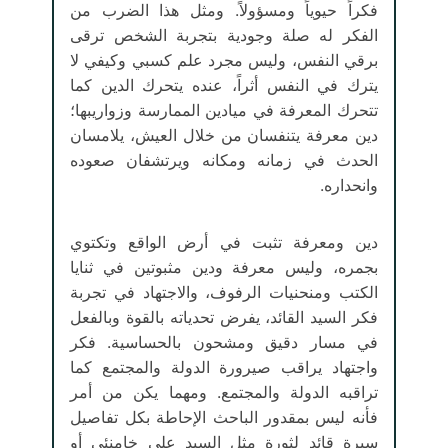
فكراً حيوياً ومسؤولاً. ومثل هذا الضرب من
الفكر له صلة وجودية بتجربة الشخص ترقى
برقي النفس، وليس مجرد علم كسبي وكيفي لا
يترك في النفس أثراً، عنده يتحرك الدين كما
تتحرك المعرفة في ميادين الممارسة وزواريبها؛
دين معرفة يتنفسان من خلال العيش، يلامسان
الحدث في زمانه ومكانه ويرتشفان صعوده
وانحداره.
دين ومعرفة تثبت في أرض الواقع وتكتوي
بجمره، وليس معرفة ودين مثبوتين في ثنايا
الكتب ومنحنيات الرفوف، والاجتهاد في تجربة
فكر السيد القائد، يفرض تحدياته بالقوة وبالفعل
في مسار دقيق ومشحون بالحساسية. فكر
واجتهاد يراقب صيرورة الدولة والمجتمع كما
تراقبه الدولة والمجتمع. ومهما يكن من أمر
فأنه ليس بمقدور الباحث الإحاطة بكل تفاصيل
سيرة قائد لثورة مثل السيد علي خامنئي أو