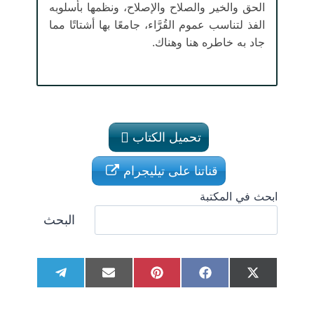
الحق والخير والصلاح والإصلاح، ونظمها بأسلوبه
الفذ لتناسب عموم القُرَّاء، جامعًا بها أشتاتًا مما
جاد به خاطره هنا وهناك.
تحميل الكتاب
قناتنا على تيليجرام
ابحث في المكتبة
البحث
S
S
S
S
S
T
E
P
F
X
h
h
h
h
h
e
m
i
a
(
a
a
a
a
a
l
a
n
c
T