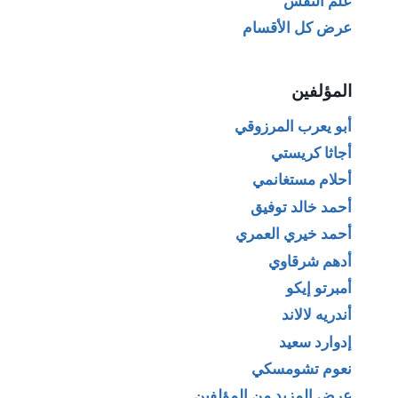
علم النفس
عرض كل الأقسام
المؤلفين
أبو يعرب المرزوقي
أجاثا كريستي
أحلام مستغانمي
أحمد خالد توفيق
أحمد خيري العمري
أدهم شرقاوي
أمبرتو إيكو
أندريه لالاند
إدوارد سعيد
نعوم تشومسكي
عرض المزيد من المؤلفين