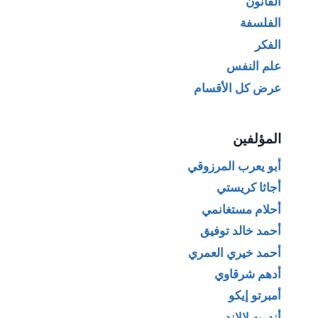
القانون
الفلسفة
الفكر
علم النفس
عرض كل الأقسام
المؤلفين
أبو يعرب المرزوقي
أجاثا كريستي
أحلام مستغانمي
أحمد خالد توفيق
أحمد خيري العمري
أدهم شرقاوي
أمبرتو إيكو
أندريه لالاند