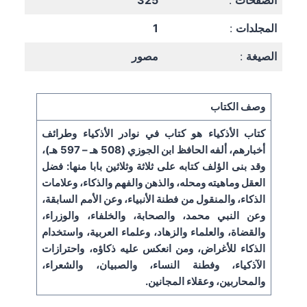
الصفحات
:
325
المجلدات
:
1
الصيغة
:
مصور
وصف الكتاب
كتاب الأذكياء هو كتاب في نوادر الأذكياء وطرائف
أخبارهم، ألفه الحافظ ابن الجوزي (508 هـ – 597 هـ)،
وقد بنى الؤلف كتابه على ثلاثة وثلاثين بابا منها: فضل
العقل وماهيته ومحله، والذهن والفهم والذكاء، وعلامات
الذكاء، والمنقول من فطنة الأنبياء، وعن الأمم السابقة،
وعن النبي محمد، والصحابة، والخلفاء، والوزراء،
والقضاة، والعلماء والزهاد، وعلماء العربية، واستخدام
الذكاء للأغراض، ومن انعكس عليه ذكاؤه، واحترازات
الآذكياء، وفطنة النساء، والصبيان، والشعراء،
والمحاربين، وعقلاء المجانين.