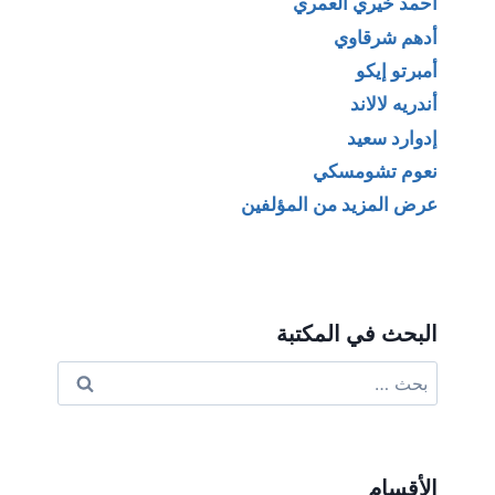
أحمد خيري العمري
أدهم شرقاوي
أمبرتو إيكو
أندريه لالاند
إدوارد سعيد
نعوم تشومسكي
عرض المزيد من المؤلفين
البحث في المكتبة
البحث
عن:
الأقسام