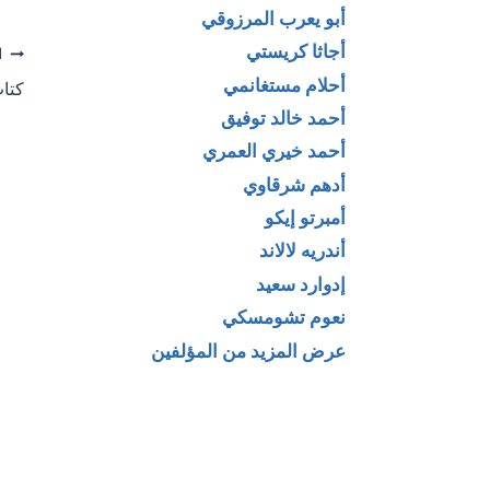
أبو يعرب المرزوقي
أجاثا كريستي
تص
ا
أحلام مستغانمي
كتا
ال
أحمد خالد توفيق
أحمد خيري العمري
أدهم شرقاوي
أمبرتو إيكو
أندريه لالاند
إدوارد سعيد
نعوم تشومسكي
عرض المزيد من المؤلفين