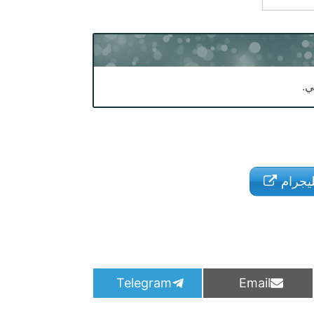
ي.
يليجرام
S
S
Telegram
Email
h
h
a
a