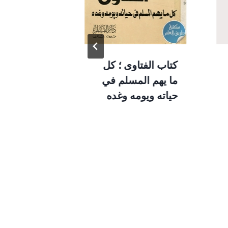
كتاب الفتاوى ؛ كل
كتاب الصباب
ما يهم المسلم في
وجدته على
حياته ويومه وغده
الكتب من ال
لـ جميل ب
بك العظم