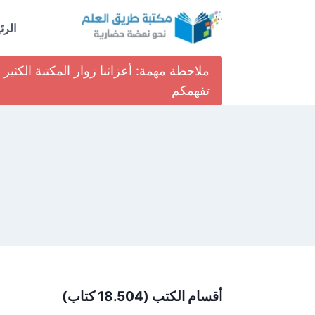
لتجاوز
لى
الرئ
لمحتوى
ملاحظة مهمة: أعزائنا زوار المكتبة الكث
تفهمكم
أقسام الكتب (18.504 كتاب)