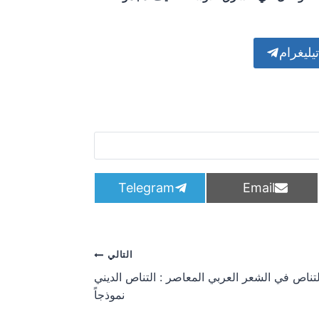
تيليغرام
S
S
Telegram
Email
h
h
a
a
r
r
e
e
o
o
التالي
n
n
تناص في الشعر العربي المعاصر : التناص الديني
نموذجاً