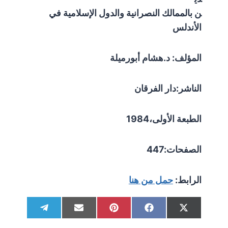
ن بالممالك النصرانية والدول الإسلامية في
الأندلس
المؤلف: د.هشام أبورميلة
الناشر:دار الفرقان
الطبعة الأولى،1984
الصفحات:447
الرابط:
حمل من هنا
S
S
S
S
S
T
E
P
F
X
h
h
h
h
h
e
m
i
a
(