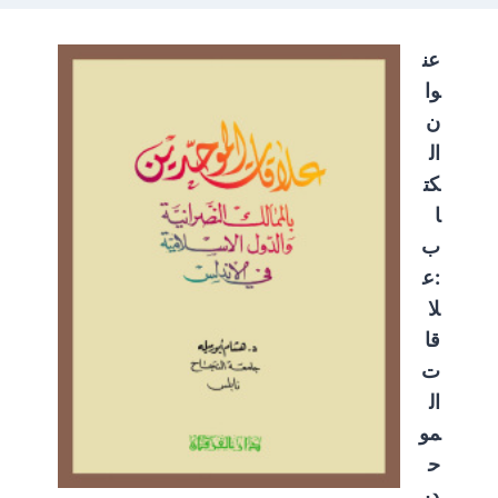
عن
وا
ن
ال
كت
ا
ب
:ع
لا
قا
ت
ال
مو
ح
دي