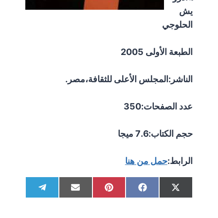
يش
الحلوجي
الطبعة الأولى 2005
الناشر:المجلس الأعلى للثقافة،مصر.
عدد الصفحات:350
حجم الكتاب:7.6 ميجا
الرابط:
حمل من هنا
S
S
S
S
S
T
E
P
F
X
h
h
h
h
h
e
m
i
a
(
a
a
a
a
a
l
a
n
c
T
r
r
r
r
r
e
i
t
e
w