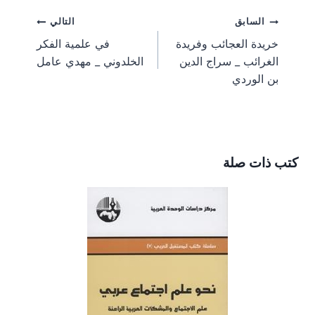
e
e
e
e
e
g
l
e
b
i
تصفّح
السابق
التالي
o
o
o
o
o
r
r
o
t
n
n
n
n
n
a
e
o
t
خريدة العجائب وفريدة
في علمية الفكر
m
s
k
e
المقالات
الغرائب _ سراج الدين
الخلدوني _ مهدي عامل
t
r
)
بن الوردي
كتب ذات صلة