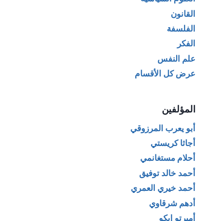
القانون
الفلسفة
الفكر
علم النفس
عرض كل الأقسام
المؤلفين
أبو يعرب المرزوقي
أجاثا كريستي
أحلام مستغانمي
أحمد خالد توفيق
أحمد خيري العمري
أدهم شرقاوي
أمبرتو إيكو