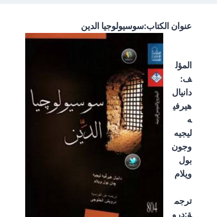
عنوان الكتاب:سوسيولوجيا الدين
المؤل
ف:
دانيال
هيرفي
ه
ليجيه
وجون
بول
ويلام
ترجم
ة:درو