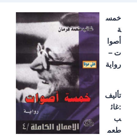
خمس
ة
أصوا
ت –
رواية
تأليف
:غائ
ب
طعم