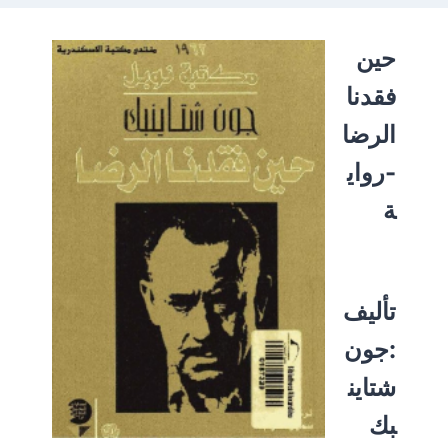
حين
فقدنا
الرضا
-رواي
ة
تأليف
:جون
شتاين
بك