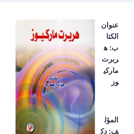
عنوان
الكتا
ب:
ه
ربرت
ماركي
وز
المؤل
ف:
دك