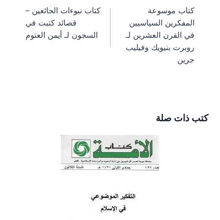
n
n
n
n
n
a
e
o
t
كتاب موسوعة
كتاب نبوءات الجائعين –
m
s
k
e
المقالات
المفكرين السياسيين
قصائد كتبت في
t
r
)
في القرن العشرين لـ
السجون لـ أيمن العتوم
روبرت بنيويك وفيليب
جرين
كتب ذات صلة