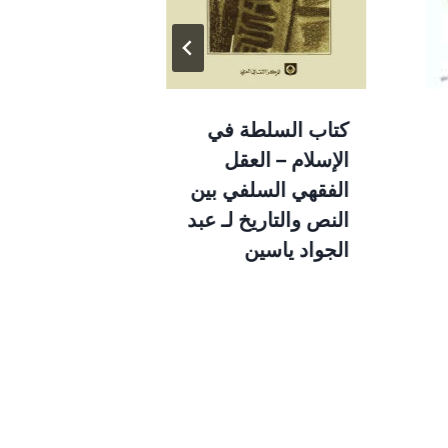
كتاب السلطة في
كتاب حضارة
الإسلام – العقل
الوجه الآخر ل
الفقهي السلفي بين
مصطفى حل
النص والتاريخ لـ عبد
الجواد ياسين