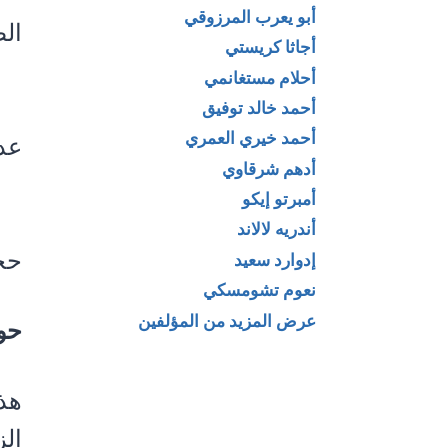
أبو يعرب المرزوقي
الطبع
أجاثا كريستي
أحلام مستغانمي
أحمد خالد توفيق
أحمد خيري العمري
عدد
أدهم شرقاوي
أمبرتو إيكو
أندريه لالاند
حجم 
إدوارد سعيد
نعوم تشومسكي
عرض المزيد من المؤلفين
حو
هذا
ال