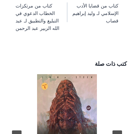
n
n
n
n
n
a
e
o
t
كتاب من قضايا الأدب
كتاب من مرتكزات
m
s
k
e
المقالات
الإسلامي لـ وليد إبراهيم
الخطاب الدعوي في
t
r
)
قصاب
التبليغ والتطبيق لـ عبد
الله الزبير عبد الرحمن
كتب ذات صلة