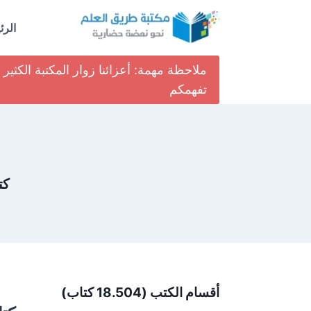
لتجاوز
لى
الرئ
لمحتوى
ملاحظة مهمة: أعزائنا زوار المكتبة الكث
تفهمكم
كت
أقسام الكتب (18.504 كتاب)