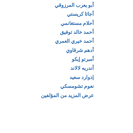
أبو يعرب المرزوقي
أجاثا كريستي
أحلام مستغانمي
أحمد خالد توفيق
ثلاث
تحميل رواية قرية
أحمد خيري العمري
ات إذاعية لـ
ستيبانتشيكوفو
أدهم شرقاوي
كوبر
وسكانها ، حلم العم
أمبرتو إيكو
(الأعمال الأدبية
أندريه لالاند
الكاملة المجلد
إدوارد سعيد
الثالث) لـ
نعوم تشومسكي
دوستويفسكي
عرض المزيد من المؤلفين