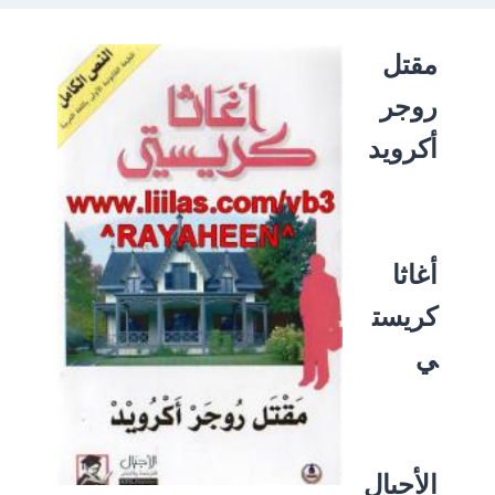
مقتل
روجر
أكرويد
أغاثا
كريست
ي
الأجيال