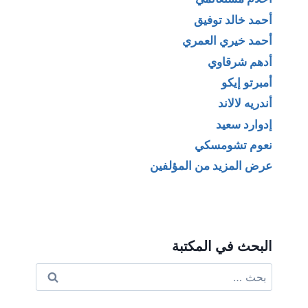
أحمد خالد توفيق
أحمد خيري العمري
أدهم شرقاوي
أمبرتو إيكو
أندريه لالاند
إدوارد سعيد
نعوم تشومسكي
عرض المزيد من المؤلفين
البحث في المكتبة
البحث
عن: