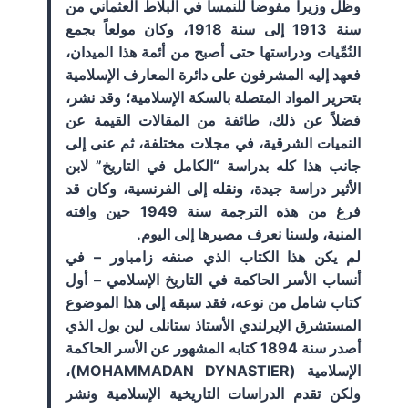
وظل وزيراً مفوضاً للنمسا في البلاط العثماني من
سنة 1913 إلى سنة 1918، وكان مولعاً بجمع
النُمِّيات ودراستها حتى أصبح من أئمة هذا الميدان،
فعهد إليه المشرفون على دائرة المعارف الإسلامية
بتحرير المواد المتصلة بالسكة الإسلامية؛ وقد نشر،
فضلاً عن ذلك، طائفة من المقالات القيمة عن
النميات الشرقية، في مجلات مختلفة، ثم عنى إلى
جانب هذا كله بدراسة “الكامل في التاريخ” لابن
الأثير دراسة جيدة، ونقله إلى الفرنسية، وكان قد
فرغ من هذه الترجمة سنة 1949 حين وافته
المنية، ولسنا نعرف مصيرها إلى اليوم.
لم يكن هذا الكتاب الذي صنفه زامباور – في
أنساب الأسر الحاكمة في التاريخ الإسلامي – أول
كتاب شامل من نوعه، فقد سبقه إلى هذا الموضوع
المستشرق الإيرلندي الأستاذ ستانلى لين بول الذي
أصدر سنة 1894 كتابه المشهور عن الأسر الحاكمة
الإسلامية (MOHAMMADAN DYNASTIER)،
ولكن تقدم الدراسات التاريخية الإسلامية ونشر