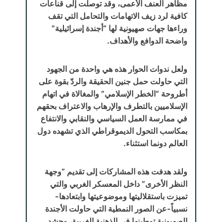
مظاهر العنف الأعمى، وقد توصلت إلى قناعات
كافية لرد زيف الاتهامات والتحامل التي تقف
وراءها جهات صهيونية لها “أجندة إسرائيلية”
واضحة الدوافع والأهداف.
ولعل ندوات الحوار هذه هي واحدة من الجهود
التي حاولت حمل جنين الحقيقة والردّ بقوة على
أطروحة “الخطر الإسلامي” والمغالاة في اتهام
الإسلاميين بالتطرف والإرهاب والاعتراف بحقهم
في ممارسة العمل السياسي والنقابي والانتفاع
بمكاسب التحول الديموقراطي الذي تشهده دول
العالم دونما استثناء.
ولقد هدفت هذه المشاركات إلى تقديم “وجهة
النظر الأخرى” داخل المعسكر الغربي والتي
تميزت باستقلاليتها وموضوعيتها وابتعادها-
نسبياً-عن الصور النمطية التي حاولت الأجندة
الصهيونية توطينها في الذهنية الغربية، وحشد