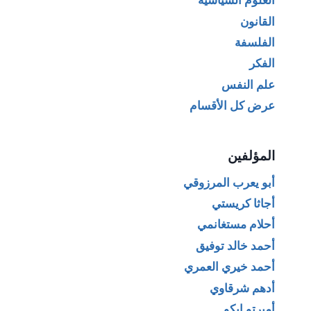
العلوم السياسية
القانون
الفلسفة
الفكر
علم النفس
عرض كل الأقسام
المؤلفين
أبو يعرب المرزوقي
أجاثا كريستي
أحلام مستغانمي
أحمد خالد توفيق
أحمد خيري العمري
أدهم شرقاوي
أمبرتو إيكو