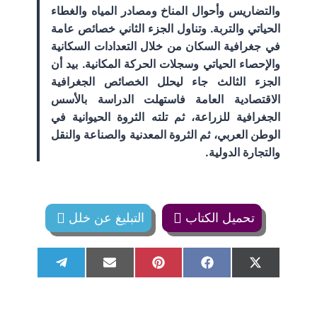
والتضاريس وأحوال المناخ ومصادر المياه والغطاء
الحياتي والتربة. وتناول الجزء الثاني خصائص عامة
في جغرافية السكان من خلال التعدادات السكانية
والإحصاء الحياتي وسجلات الحركة المكانية. بيد أن
الجزء الثالث جاء ليحلل الخصائص الجغرافية
الاقتصادية العامة فاستهلت الدراسة بالأسس
الجغرافية للزراعة، ثم تلته الثروة الحيوانية في
الوطن العربي، ثم الثروة المعدنية والصناعة والنقل
والتجارة الدولية.
تحميل الكتاب
التبليغ عن خلل
S
S
S
S
S
T
E
P
F
X
h
h
h
h
h
e
m
i
a
(
a
a
a
a
a
l
a
n
c
T
r
r
r
r
r
e
i
t
e
w