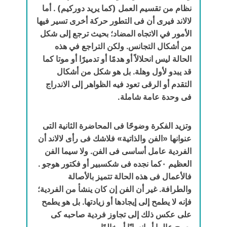
نظام من تقسيم العمل (كما يريد دوركيم) . أما
لالاند فيرى أن فى التطور حركة أخرى تسير فيها
الأمور في الاتجاه المضاد؛ بحيث ترجع إلى شكل
من أشكال التجانس. ولكن التراجع في هذه
الحالة ليس انحلالاً أو هدمًا أو تدميرًا أو موتا كما
قد يبدو لأول وهلة. بل هو شكل من أشكال
التقدم أو الرقى تعود فيه الظواهر إلى الاندراج
فى وحدة عامة شاملة.
وتزيد الفكرة وضوحًا فى المحاضرة الثانية التى
عنوانها «الفن والذاتية» فلاشك فى رأى لالاند أن
الفردية عامل أساسى فى الفن. ولا سيما الفن
العظيم ‎٠‏كما نجده فى شكسبير أو فكتور هوجو .
فالأعمال فى هذه الحالة تتميز بالأصالة
والطرافة. غير أن الفن إن كان ينشأ من الفردية؛
فإنه لا يطمح إلى إيجادها أو زيادتها. بل هو يطمح
على عكس ذلك إلى تجاوز فردية صاحبه كى
يصبح عالما أو إنسانًا أو خالدًا .