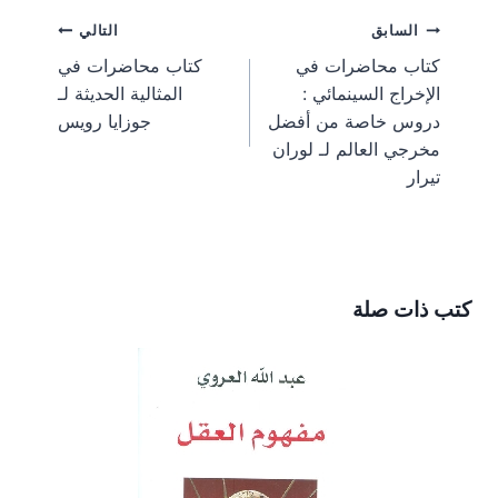
e
e
e
e
e
g
l
e
b
i
تصفّح
السابق
التالي
o
o
o
o
o
r
r
o
t
n
n
n
n
n
a
e
o
t
كتاب محاضرات في
كتاب محاضرات في
m
s
k
e
المقالات
الإخراج السينمائي :
المثالية الحديثة لـ
t
r
)
دروس خاصة من أفضل
جوزايا رويس
مخرجي العالم لـ لوران
تيرار
كتب ذات صلة