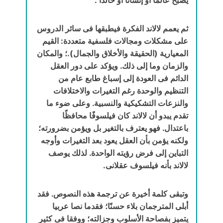
ثم يعمم لالاند الفكرة فيطبقها فى سائر الدروس
على مشكلات ومجالات فلسفية متعددة: القيم
المعيارية (الحقيقة والأخلاق والجمال).؛ والمكان
والزمان وما إلى ذلك. ويؤكد على دور العقل
الدائم فى العودة إلى إسباغ طابع عام من
التنظيم والوحدة رغم التغيرات والاختلافات
والنزعات التشكيكية والنسبية. وعلى ضوء ما
تقدم يبدو أن لالاند كان فيلسوفًا محافظًا ‏
باعتدال. فهو يعترف بالتغير بل ويؤمن بضرورته؛
ولكنه يؤمن بأن العقل يعود بعد التغيرات وأوجه
التباين إلى فرض رؤيته الواحدة. لذلك يوصف
لالاند بأنه فيلسوف عقلانى.
وتبقى كلمة أخيرة عن ترجمة هذه النصوص. فقد
أبلى المترجمان بلاء حسنًا؛ فقدما نصا عربيا
يتميز بفصاحة الأسلوب وجزالته؛ ووفقا فى كثير