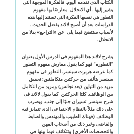
الكتاب الذى نقدمه اليوم. فالفكرة الموجهة التى
يشير إليها . أي الانحلال ‏ معارضًا بها مفهوم
التطور هي نفسها الفكرة التى تستند إليها هذه
الدراسات بعد أن أصبح لالاند يفضل الحديث .
لأسباب ستتضح فيما يلى ‏ عن «التراجع» بدلا من
الانحلال.
يشرح لالاند هذا المفهوم فى الدرس الأول بعنوان
“التطوره” فهو كما يقول معارض مفهوم التطور
كما عرضه هربرت سبنسر. التطور فى مفهوم
سبنسر يتألف من حركتين متكاملتين: تحقيق
مزيد من التباين (بعد تجانس) ومزيد من التكامل
بين الوظائف. كلتا الحركتين ‏ كما يقول لالاند فى
شرح سينسر ‏ تسيران جنبًا إلى جنب. ويضرب
على ذلك مثلاً بالنظام الاجتماعى الذى تتمايز فيه
الوظائف (فهناك الطبيب والمهندس والضابط
والقاضى وغير ذلك من أصحاب المهن
والتخصصات الأخرى) وتتكاتف فيما بينها فى