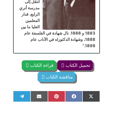
انتقل إلى
مدرسة أنري
الرابع، فدار
المعلمين
العليا ما بين
1883 و 1888. نال شهادة في الفلسفة عام
1888، وشهادة الدكتوراه في الآداب عام
1899.”
تحميل الكتاب
قراءة الكتاب
مناقشة الكتاب
S
S
S
S
S
T
E
P
F
X
h
h
h
h
h
e
m
i
a
(
a
a
a
a
a
l
a
n
c
T
r
r
r
r
r
e
i
t
e
w