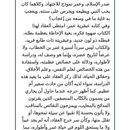
صدر الإسلام، وعمر نموذج للاجتهاد. وكلاهما كان
يحب النبي ويطيعه ويحرص على سنته، ويعجب
به غاية ما في وسعه من إعجاب؟
وفي كتابه عبقرية عمر، امتطى العقاد لهذا
الكتاب صهوة فكره، بغية الإحاطة بعظمة بطله،
فبطله ذو لون جديد، وعبقريته ذات طابع فريد،
والكتاب ليس سرداً لسيرة عمر بن الخطاب، ولا
عرضاً لتاريخ عصره، وإنما هو وصف له، ودراسة
لأطواره، ودلالة على خصائص عظمته، واستفادة
من هذه الخصائص لعلم النفس، وعلم الأخلاق،
وحقائق الحياة، لذلك ركز العقاد على ما يفيد هذه
الدراسة، سواء لديه أكان من حادث صغير أم
عظيم. كما أظهر حرجه عندما حاول أن يجاري
من يسمون بالكتّاب المنصفين، الذين يقرنون
المدائح بالمعايب، ويمزجون النقائص بالمناقب،
ولا يأتون بحسنة إلا نقبوا عن سيئة تمحوها، أو
تقلل منها، وكأن سر حرج العقاد، أنه لم يجد عيباً
ولا ما يستحق اللوم في حياة عمر وأطواره، مما