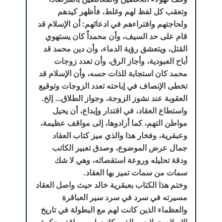
وتعقب كل لفظ لهم وغلط، فأظهر كيدهم
ولحاجتهم وافتراءهم في ادعائهم: أن الإسلام قد
قام على حد السيف، وأن محمداً كان يستهوي
القتل، ويتعشق رؤية الدماء، وأن دين محمد قد
أباح العبودية، وأجاز الرق، وأن تعدد زوجات
محمد كان استجابة للذات حسه، وأن الإسلام قد
تخطى الإنصاف في إباحته تعدد الزوجات وتوقيع
العقوبة عند نشوز الزوجة، وجواز الطلاق… إلخ.
واستطاع العقاد، في اقتدار وإبداع، أن يحيل
مواطن التهم، كما أرادوها، إلى مواقف عظيمة،
وعبقرية، وفخار هذا والذي ميز كتاب العقاد
جمال عرض الموضوع، وصدق تعبير الكاتب
ودقة تحليله وروعة استقصائه، وهي لا شك
سمات من سمات تميز بها العقاد.
وختم هذا الكتاب بعبقرية خالد حيث واصل العقاد
مسيرته في سرد في سرد سير العباقرة
والعظماء الذين كانت لهم مع البطولة في تاريخ
الإسلام جولات، والذين كانت لهم مواقف حكمة