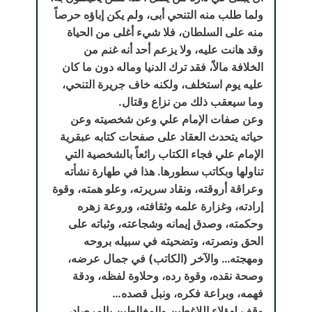
ولما طلب منه التنحي أبى، ولم يكن إباؤه حرصاً
منه على السلطان، فلا شيء أغلى من الحياة
وقد هانت عليه، ولا يزعم أحد أنه غنم من
الخلافة مالاً، فقد ترك الدنيا وماله دون ما كان
عليه يوم استخلف، ولكنه خاف جريرة التنحي،
وما سيعقب ذلك من نزاع وقتال.
وعن صفات الإمام علي وعن شخصيته وعن
حياته يتحدث العقاد على صفحات كتابه عبقرية
الإمام علي فجاء الكتاب رائعاً بالشخصية التي
تناولها وبكاتب سطورها. هذا في طهارة نشأته
وعراقة أروقته، ونقاد سريرته، وعلو همته، وقوة
إرادته، وغزارة علمه وثقافته، وروعة زهره
وحكمته، وصدق إيمانه وشجاعته، وثباته على
الحق ونصرته، وتضحيته في سبيله بروحه
ومهجته… والآخر (الكاتب) في جمال عرضه،
وصحة نقده، وقوة رده، وحلاوة لفظه، ودقة
فهمه، وبراعة فكره، ونبل قصده…
وقف لهؤلاء اللاغطين والمغالطين بالمرصاد،