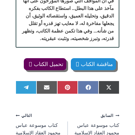
في أن المواقف التي صورها المؤرخون على أنها
مآخذ على هذا البطل.. استطاع الكاتب بفكره
الدقيق، وتحليله العميق، واستقصائه الوثيق، أن
يجعلها مفاخرة له، لا معايب تهز قدره أو تقلل
من شأنه… وفي هذا تكمن عظمة الكاتب، وتظهر
قدرته، وتبرز شخصيته، وتثبت عبقريته.
مناقشة الكتاب
تحميل الكتاب
S
S
S
S
S
T
E
P
F
X
h
h
h
h
h
e
m
i
a
(
a
a
a
a
a
l
a
n
c
T
r
r
r
r
r
e
i
t
e
w
e
e
e
e
e
g
l
e
b
i
تصفّح
السابق
التالي
o
o
o
o
o
r
r
o
t
n
n
n
n
n
a
e
o
t
كتاب موسوعة عباس
كتاب موسوعة عباس
m
s
k
e
المقالات
محمود العقاد الإسلامية
محمود العقاد الإسلامية
t
r