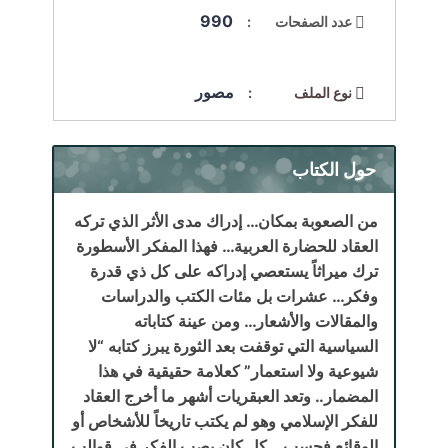
990
عدد الصفحات :
مصور
نوع الملف :
حول الكتاب
من الصعوبة بمكان… إدراك مدى الأثر الذي تركه
العقاد للحضارة العربية… فهذا المفكر الأسطورة
ترك ميراثاً يستعصي إدراكه على كل ذي قدرة
وفكر… عشرات بل مئات الكتب والدراسات
والمقالات والأشعار… ومن عينة كتاباته
السياسية التي توقفت بعد الثورة يبرز كتابه “لا
شيوعية ولا استعمار” كعلامة حقيقية في هذا
المضمار.. وتعد العبقريات أشهر ما أخرج العقاد
للفكر الإسلامي وهو لم يكتب تاريخاً للأشخاص أو
الوقائع فحسب… كل كان يصب الفكر في قوالب