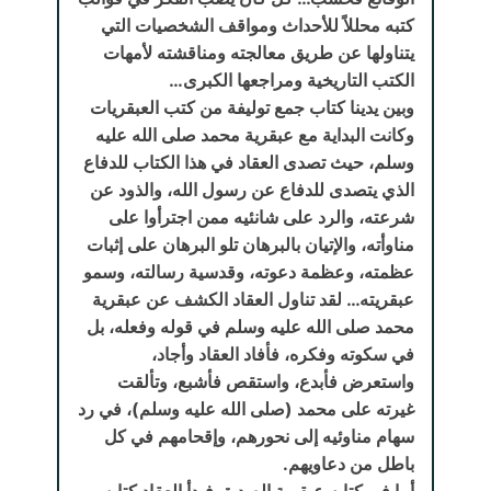
كتبه محللاً للأحداث ومواقف الشخصيات التي
يتناولها عن طريق معالجته ومناقشته لأمهات
الكتب التاريخية ومراجعها الكبرى…
وبين يدينا كتاب جمع توليفة من كتب العبقريات
وكانت البداية مع عبقرية محمد صلى الله عليه
وسلم، حيث تصدى العقاد في هذا الكتاب للدفاع
الذي يتصدى للدفاع عن رسول الله، والذود عن
شرعته، والرد على شانئيه ممن اجترأوا على
مناوأته، والإتيان بالبرهان تلو البرهان على إثبات
عظمته، وعظمة دعوته، وقدسية رسالته، وسمو
عبقريته… لقد تناول العقاد الكشف عن عبقرية
محمد صلى الله عليه وسلم في قوله وفعله، بل
في سكوته وفكره، فأفاد العقاد وأجاد،
واستعرض فأبدع، واستقص فأشبع، وتألقت
غيرته على محمد (صلى الله عليه وسلم)، في رد
سهام مناوئيه إلى نحورهم، وإقحامهم في كل
باطل من دعاويهم.
أما في كتابه عبقرية الصديق فبدأ العقاد كتابه