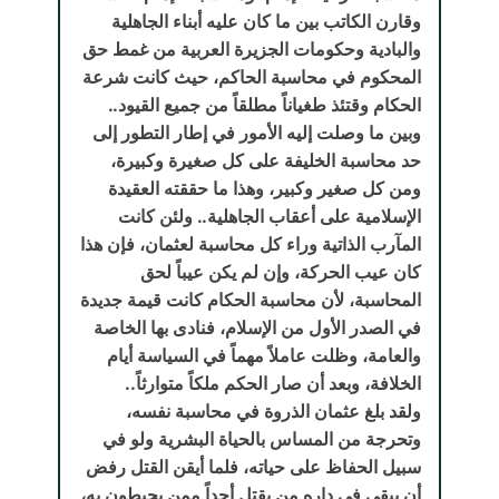
وقارن الكاتب بين ما كان عليه أبناء الجاهلية
والبادية وحكومات الجزيرة العربية من غمط حق
المحكوم في محاسبة الحاكم، حيث كانت شرعة
الحكام وقتئذ طغياناً مطلقاً من جميع القيود..
وبين ما وصلت إليه الأمور في إطار التطور إلى
حد محاسبة الخليفة على كل صغيرة وكبيرة،
ومن كل صغير وكبير، وهذا ما حققته العقيدة
الإسلامية على أعقاب الجاهلية.. ولئن كانت
المآرب الذاتية وراء كل محاسبة لعثمان، فإن هذا
كان عيب الحركة، وإن لم يكن عيباً لحق
المحاسبة، لأن محاسبة الحكام كانت قيمة جديدة
في الصدر الأول من الإسلام، فنادى بها الخاصة
والعامة، وظلت عاملاً مهماً في السياسة أيام
الخلافة، وبعد أن صار الحكم ملكاً متوارثاً..
ولقد بلغ عثمان الذروة في محاسبة نفسه،
وتحرجة من المساس بالحياة البشرية ولو في
سبيل الحفاظ على حياته، فلما أيقن القتل رفض
أن يبقى في داره من يقتل أحداً ممن يحيطون به،