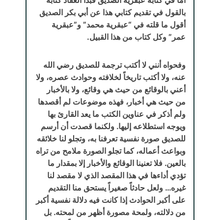
بالقول في تقديم كتابي هذا عن أبي بكر الصديق
أقول ما قلته في “عبقرية محمد” و”عبقرية
عمر” وكل كتاب من هذا القبيل.
وفحواه أنني لا أكتب ترجمة للصديق رضي الله
عنه، ولا أكتب تاريخاً لخلافته وحوادث عصره، ولا
أعني بالوقائع من حيث هي وقائع، ولا بالأخبار
من حيث هي أخبار، فهذه موضوعات لم أقصدها
ولم أذكر في عناوين الكتب ما يعد القارئ بها
ويوجه استطلاعه إليها. ولكنما قصدت أن أرسم
للصديق صورة نفسية تعرفنا به، وتجلو لنا خلائقه
وبواعث أعماله، كما تجلو الصورة ملامح من تراه
بالعين. فلا تعنينا الوقائع والأخبار إلا بمقدار ما
تؤدي أداءها في هذا المقصد الذي لا مقصد لنا
غيره… ولعل حادثاً صغيراً يستحق منا التقديم
على أكبر الحوادث إذا كانت فيه دلالة نفسية أكبر
من دلالته، ولمحة مصورة أظهر من لمحته. بل