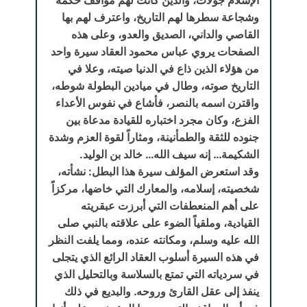
وشجاعة سطرها لهم التاريخ، واعترف لهم بها
القاصي والداني، الصديق والعدو، وعلى هذه
الصفحات يروي عباس محمود العقاد سيرة واحد
من هؤلاء الذين ذاع في الدنيا صيته، وعلا في
التاريخ صوته، وطال في ميادين البطولة شوطه،
واقترن اسمه بالنصر، فأشاع في نفوس الأعداء
الفزع، وكان مجرد اختباره للقيادة مدعاة بين
جنوده للثقة والطمأنينة، ومثاراً لقوة العزم وشدة
الشكيمة… إنه سيف الله… خالد بن الوليد.
وقد استعرض المؤلف سيرة هذا البطل: نشأته،
شخصيته، إسلامه، والمعارك التي خاضها، مركزاً
على أهم المنعطفات التي أبرزت عبقريته
القيادية، وملقياً الضوء على علاقته بالنبي صلى
الله عليه وسلم، ومكانته عنده، ومما يلفت النظر
في هذه السيرة أسلوب العقاد الرائع الذي يتجلى
في سردياته التي تمتع بالسلاسة وبالتحليل الذي
ينفذ إلى عقل القارئ وروحه. والبديع في ذلك