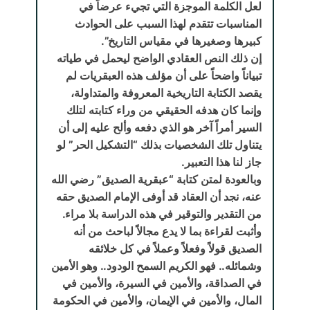
لعل الكلمة الموجزة التي تجيء عرضاً في
المناسبات تتقدم لهذا السبب على الحوادث
كبيرها وصغيرها في مقياس التاريخ”.
إن ذلك النص العقادي الواضح ليحمل في طياته
تبياناً واضحاً على أن مؤلف هذه العبقريات لم
يقصد الكتابة التاريخية المعروفة والمتداولة،
وإنما كان هدفه الحقيقي من وراء كتابته لتلك
السير أمراً آخر هو الذي دفعه وألح عليه إلى أن
يتناول تلك الشخصيات بذلك “التشكيل الحر” لو
جاز لنا هذا التعبير.
وبالعودة لمتن كتابة “عبقرية الصديق” رضي الله
عنه، نجد أن العقاد قد أوفى الإمام الصديق حقه
من التقدير والتوقير في هذه الدراسة بلا مراء.
وأثبت لقراءة بما لا يدع مجالاً لباحث من أنه
الصديق قولاً وفعلاً وعملاً في كل خلائقه
وشمائله.. فهو الكريم السمح الودود.. وهو الأمين
في الصداقة، والأمين في السيرة، والأمين في
المال، والأمين في الإيمان، والأمين في الحكومة