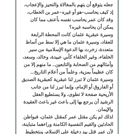
جعله يتوقع أن يتهم بالمغالاة والتحيز والإعجاب،
إذ كيف يحاسب-هو أو غيره-عمر بن الخطاب،
وقد كان عمر يحاسب نفسه بأعنف مما كان
يمكن أن يحاسبه غيره؟
وسيرة عبقرية عثمان كانت المحطة الرابعة
للعقاد، وسيرة عثمان ما هي إلا نمط من أنماط
متعددة، زخرت بها الدعوة الإسلامية من سير
الخلفاء، وغير الخلفاء كأبي عبيدة، وخالد، وسعد،
وأمثالهم من الصحابة والتابعين.. ما منهم إلا من
كان عظيماً بمزية، وعلماً من أعلام التاريخ…
وسيرة عثمان لا تبرز لنا عبقرية كعبقرية الصديق
أو الفاروق أو الإمام، وإنما تبرز لنا من جانب
الأريحية صفحة لا تطوى، ولا يستطيع العقل
الرشيد أن يرجع بها إلى باعث غير باعث العقيدة
والإيمان.
لذلك لم يكن مقتل عمر كمقتل عثمان، فبواطن
الحادثين والقيم النفسية الكامنة وراءهما متباينة،
لأن عمر قتل بيد دخيلة على الإسلام، وبتخطيط