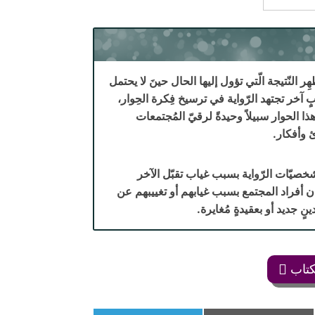
هِر النّتيجة الّتي تؤول إليها الحال حينَ لا يحتمل
ٍ آخر تجتهد الرّواية في ترسيخ فِكرة الحِوار،
هذا الحوار سبيلاً وحيدةً لرقيّ المُجتمعات
ئ وأفكار.
ا شخصيّات الرّواية بسبب غياب تقبّل الآخر
ن أفراد المجتمع بسبب غيابهم أو تغييبهم عن
ٍ جديد أو بعقيدةٍ مُغايرة.
كتاب