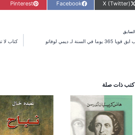
S
S
S
Pinterest
Facebook
X (Twitter)
h
h
h
a
a
a
r
r
r
e
e
e
o
o
o
فّح
لسابق
n
n
n
يا 365 يوما في السنة لـ ديمي لوفاتو
كتاب لا ت
مقالات
كتب ذات صلة