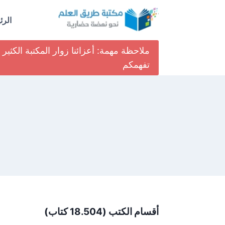
لتجاوز
لى
الرئ
لمحتوى
ملاحظة مهمة: أعزائنا زوار المكتبة الكث
تفهمكم
أقسام الكتب (18.504 كتاب)