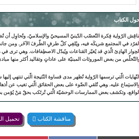
ول الكتاب
ُناقِش الرّواية فِكرة التّعصّب الدّينيّ المسيحيّ والإسلاميّ، وتُحاوِل أن تُظ
لفرُد في المجتمع شريكَه فيه، ويُلغِي كلّ طرفٍ الطّرفَ الآخَر. ومن جانب
لحِوار الهادِئ الّذي قد يُغيّر القناعات ويُبدّل الاصطِفافات. وهي ترى في 
التّخلّص من بعض الموروثات المبنيّة على عاداتٍ وتقاليد أكثر منها مباد
لنّهايات الّتي ترسمها الرّواية تُظهر مدى قساوة النّتيجة الّتي تنتهي إليه
الاستِماع عليه. وهي تُلقي الضّوء على بعض الحقائق الّتي تغيب عن أذها
لواقع، وتكشف بعض الممارسات الوحشيّة الّتي تُرتَكب بحقّ مَنْ يُؤمن بدين
مناقشة الكتاب
تحميل ال