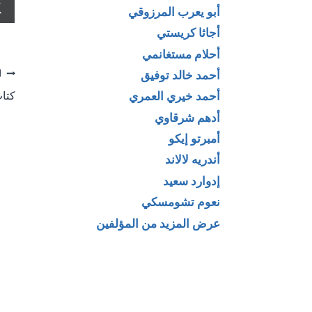
أبو يعرب المرزوقي
أجاثا كريستي
أحلام مستغانمي
تص
أحمد خالد توفيق
ا
كتاب ابق قو
أحمد خيري العمري
ال
أدهم شرقاوي
أمبرتو إيكو
أندريه لالاند
إدوارد سعيد
نعوم تشومسكي
عرض المزيد من المؤلفين