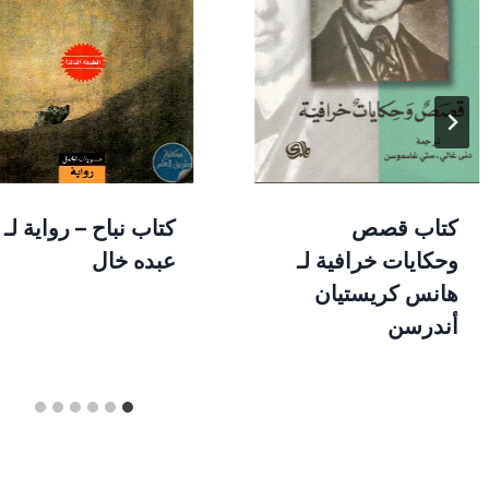
كتاب قصص
كتاب نباح – رواية لـ
وحكايات خرافية لـ
عبده خال
هانس كريستيان
أندرسن