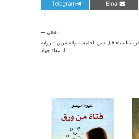
S
S
Telegram
Email
h
h
a
a
r
r
e
e
o
o
التالي
n
n
قرب النساء قبل سن الخامسة والعشرين – رواية
لـ معاذ جهاد