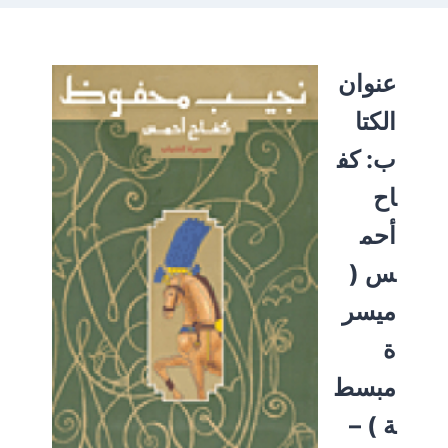
عنوان
الكتا
ب:
كف
اح
أحم
س (
ميسر
ة
مبسط
ة ) –