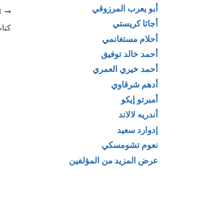
أبو يعرب المرزوقي
تص
ا
أجاثا كريستي
كتاب
ال
أحلام مستغانمي
أحمد خالد توفيق
أحمد خيري العمري
أدهم شرقاوي
أمبرتو إيكو
أندريه لالاند
إدوارد سعيد
نعوم تشومسكي
عرض المزيد من المؤلفين