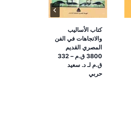
كتاب الأساليب
التصوف الع
والاتجاهات في الفن
الإسلامي _
المصري القديم
تيزني
3800 ق.م – 332
ق.م لـ د. سعيد
حربي