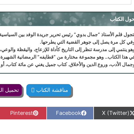
ول الكتاب
تجول قلم الأستاذ “جمال بدوي” رئيس تحرير جريدة الوفد بين السياسية
في كل مرة يصل إلى جوهر القضية التي يطرحها.
هو ينتمي إلى مدرسة تنظر إلى التاريخ كأداة للإزعاج، واليقظة والوعي، و
ي هذا الكتاب.. وهو مجموعة مختارة من “قطايفه” الرمضانية الشهيرة-
جمال
الأدب، وروع الدين والأخلاق. كتاب جميل يغني عن مائة كتاب، أو ي
مناقشة الكتاب
تحميل ال
S
S
S
Pinterest
Facebook
X (Twitter)
h
h
h
a
a
a
r
r
r