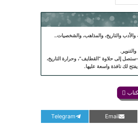
 والأدب والتاريخ، والمذاهب، والشخصيات..
التنوير.
ستصل إلى حلاوة “القطايف”، وحرارة التاريخ،
فتح لك نافذة واسعة عليها.
كتاب
S
S
Telegram
Email
h
h
a
a
r
r