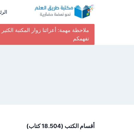
لتجاوز
لى
الرئ
لمحتوى
ملاحظة مهمة: أعزائنا زوار المكتبة الكث
تفهمكم
أقسام الكتب (18.504 كتاب)