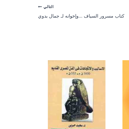
e
e
o
o
التالي
n
n
كتاب مسرور السياف …وإخوانه لـ جمال بدوي