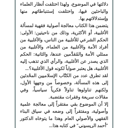
دلالتها في الموضوع، ولهذا اختلفت أنظار العلماء
والباحثين فيها، واختلفت إستنباطاتهم منها
وإستدلالاتهم بها.
يتضمن هذا الكتاب معالجة أصولية فقهية لمسألة
الأغلبية، أو الأكثرية، وذلك من ناحيتين: الأولى:
الحكم الشرعي للأغلبية من الناس، والأغلبية من
أفراد الأمة والأغلبية من العلماء، والأغلبية من
ممثلي الأمة والمُقدَّمين عندها، والثانية: الحكم
الذي يصدر عن الأغلبية، والرأي الذي تذهب إليه
الأغلبية، هل يعتبر صواباً لكونه قول الأغلبية؟…
لقد تطرق عدد من الكتّاب الإسلاميين المحْدثين
إلى هذه المسألة، وخصوصاً من وجهها الأول،
ولكنهم تناولوها تناولاً فكرياً سياسياً، وفي
مقالات سريعة وفقرات مقتضبة.
إلا أن الموضوع بقي مفتقراً إلى معالجة علمية
وأصولية، ومفتقراً إلى وضعه في سياق البناء
الفقهي والأصولي العام وهذا ما يتوخاه الدكتور
“أحمد الريسوني” في كتابه هذا…