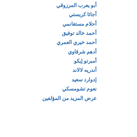
أبو يعرب المرزوقي
أجاثا كريستي
أحلام مستغانمي
أحمد خالد توفيق
أحمد خيري العمري
أمريكا
كتاب موسوعة أشهر
أدهم شرقاوي
ئيلية
جواسيس العالم لـ
أمبرتو إيكو
ين الهندية
عدنان الخالدي
أندريه لالاند
اء لـ محمد
إدوارد سعيد
 صوان
نعوم تشومسكي
عرض المزيد من المؤلفين