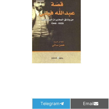
S
S
Telegram
Email
h
h