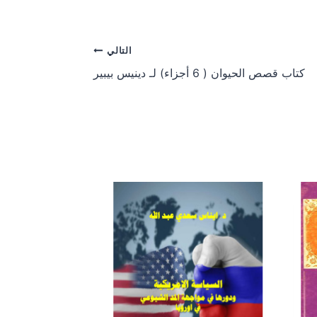
a
a
r
r
e
e
o
o
التالي
n
n
كتاب قصص الحيوان ( 6 أجزاء) لـ دينيس بيبير