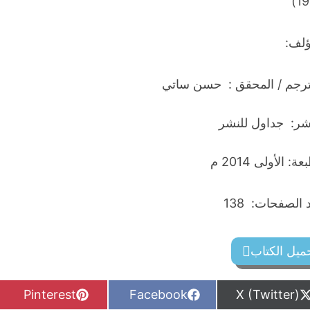
19
ؤلف:
ترجم / المحقق : حسن ساتي
اشر: جداول للنشر
ة: الأولى 2014 م
الصفحات: 138
ميل الكتاب
S
S
S
Pinterest
Facebook
X (Twitter)
h
h
h