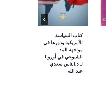
كتاب السياسة
حضارة المو
الأمريكية ودورها في
محمد المنو
مواجهة المد
الشيوعي في أوروبا
لـ د.ايناس سعدي
عبد الله