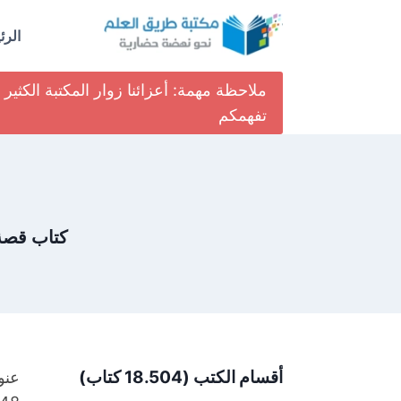
لتجاوز
لى
الرئ
لمحتوى
ملاحظة مهمة: أعزائنا زوار المكتبة الكث
تفهمكم
كتاب قصة عب
أقسام الكتب (18.504 كتاب)